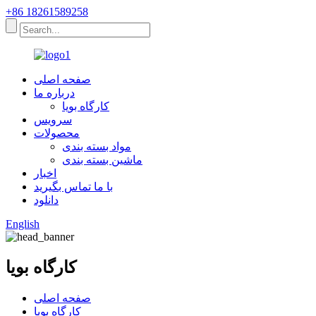
+86 18261589258
صفحه اصلی
درباره ما
کارگاه بویا
سرویس
محصولات
مواد بسته بندی
ماشین بسته بندی
اخبار
با ما تماس بگیرید
دانلود
English
کارگاه بویا
صفحه اصلی
کارگاه بویا