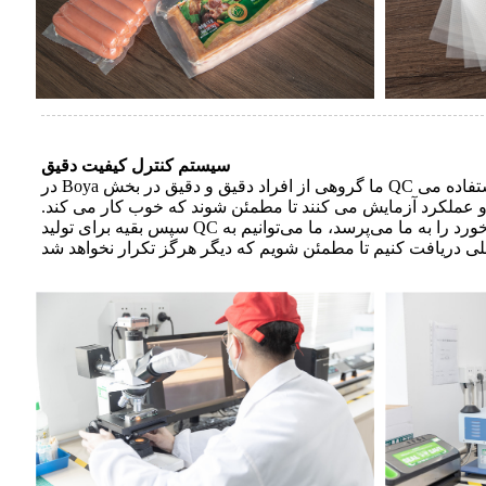
سیستم کنترل کیفیت دقیق
در Boya ما گروهی از افراد دقیق و دقیق در بخش QC خود داریم، هنگامی که هر سفارش شروع به تولید می کند، 200 کیسه اول به سطل زباله ریخته می شود زیرا برای تنظیم دستگاه استفاده می
د.سپس 1000 کیسه دیگر را به طور منظم از نظر ظاهر و عملکرد آزمایش می کنند تا مطمئن شوند که خوب کار می کند.
سپس بقیه برای تولید QC به موقع بررسی می کنند. پس از اتمام سفارش، زمانی که مشتریان ما کالا را دریافت کردند، نمونه را برای هر دسته نگه می دارند. بازخورد را به ما می‌پرسد، ما می‌توانیم به