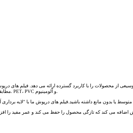
بندی عالی را می توان با یک بستر متفاوت از جمله PE، PP، PS مطابقت داد. PET، PVC و آلومینیوم.