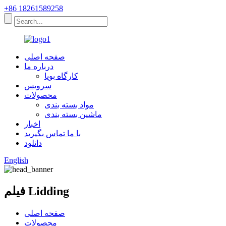
+86 18261589258
صفحه اصلی
درباره ما
کارگاه بویا
سرویس
محصولات
مواد بسته بندی
ماشین بسته بندی
اخبار
با ما تماس بگیرید
دانلود
English
فیلم Lidding
صفحه اصلی
محصولات