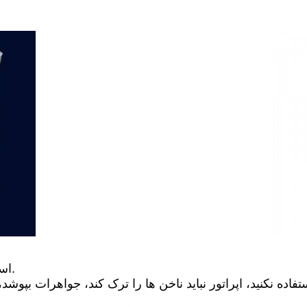
1. استفاده از فرآیند نباید ابزار تیز، تیغه و خراش ناخن باشد.