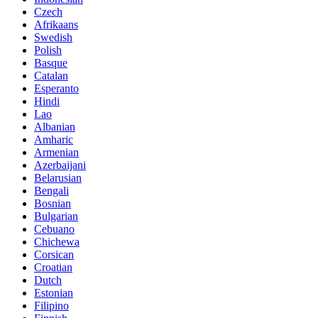
Czech
Afrikaans
Swedish
Polish
Basque
Catalan
Esperanto
Hindi
Lao
Albanian
Amharic
Armenian
Azerbaijani
Belarusian
Bengali
Bosnian
Bulgarian
Cebuano
Chichewa
Corsican
Croatian
Dutch
Estonian
Filipino