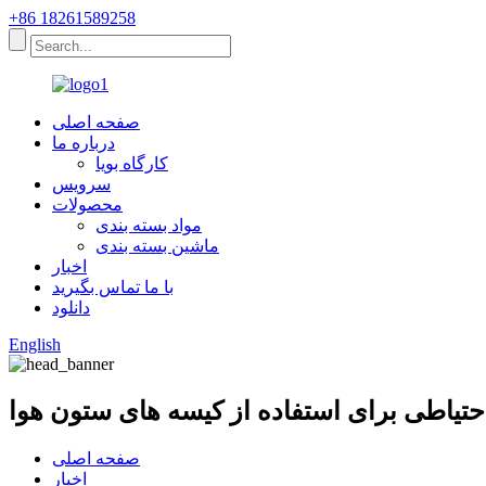
+86 18261589258
صفحه اصلی
درباره ما
کارگاه بویا
سرویس
محصولات
مواد بسته بندی
ماشین بسته بندی
اخبار
با ما تماس بگیرید
دانلود
English
حتیاطی برای استفاده از کیسه های ستون هوا
صفحه اصلی
اخبار