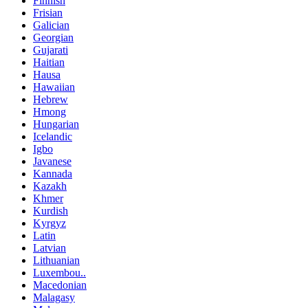
Finnish
Frisian
Galician
Georgian
Gujarati
Haitian
Hausa
Hawaiian
Hebrew
Hmong
Hungarian
Icelandic
Igbo
Javanese
Kannada
Kazakh
Khmer
Kurdish
Kyrgyz
Latin
Latvian
Lithuanian
Luxembou..
Macedonian
Malagasy