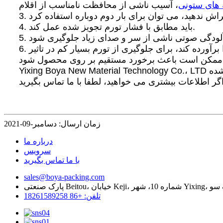
های ستونی
4. باید مطابق با فشار تورم تجویز شده عمل کند.
6. اگر خط تولید بادی مداوم، در نظر گرفتن اینکه آیا عرضه هوا کافی است، آیا پمپ هوا می تواند الزامات استفاده را برآورده کند، برای جلوگیری از تورم بسیار کم در تاثیر
Yixing Boya New Material Technology Co.، LTD در اکتبر 2018 تاسیس شد و متخصص در تحقیق، ساخت و فروش مواد بسته بندی کاربردی چندلایه هم اکسترود شده
زمان ارسال: دسامبر-09-2021
درباره ما
سرویس
با ما تماس بگیرید
sales@boya-packing.com
Y، استان جیانگ سو
تلفن: +86 18261589258